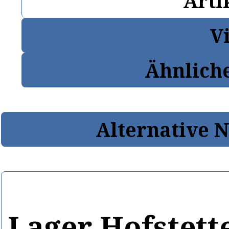
Arti
V
Ähnlich
Alternative 
Lager Hofstett