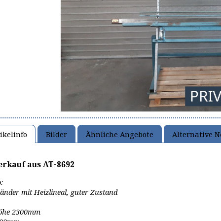
ikelinfo
Bilder
Ähnliche Angebote
Alternative 
erkauf aus AT-8692
:
änder mit Heizlineal, guter Zustand
öhe 2300mm