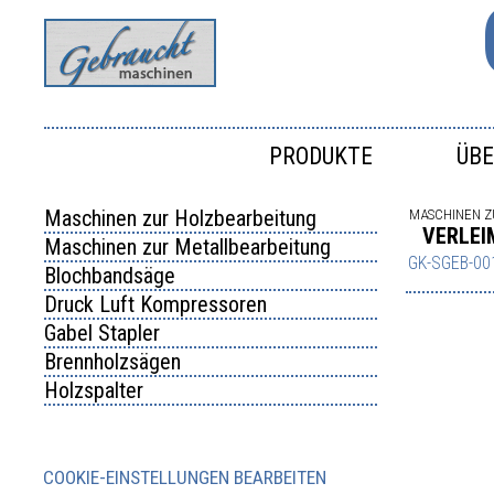
PRODUKTE
ÜBE
Maschinen zur Holzbearbeitung
MASCHINEN 
VERLEI
Maschinen zur Metallbearbeitung
GK-SGEB-00
Blochbandsäge
Druck Luft Kompressoren
Gabel Stapler
Brennholzsägen
Holzspalter
COOKIE-EINSTELLUNGEN BEARBEITEN