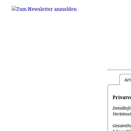
Art
Privatv
Detailinfo
Verleimst
Gesamth