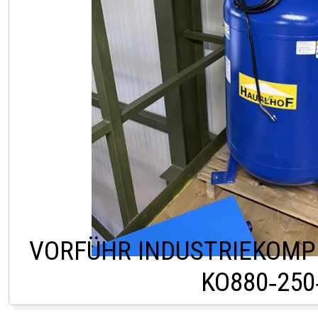
VORFÜHR INDUSTRIEKOM
KO880‑250
LAGER PÖLLAU +43 (