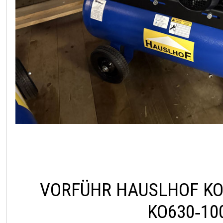
VORFÜHR HAUSLHOF K
KO630‑10