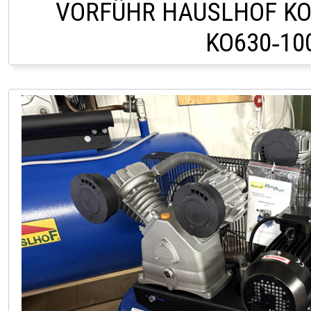
VORFÜHR HAUSLHOF K
KO630‑10
LAGER LINDACH +43