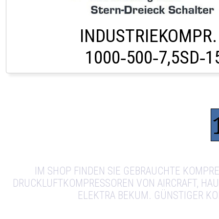
INDUSTRIEKOMPR.
1000‑500‑7,5SD‑
HOFSTETTEN +43 (0
IM SHOP FINDEN SIE GEBRAUCHTE KOMPRE
DRUCKLUFTKOMPRESSOREN VON AIRCRAFT, HAUSLH
ELEKTRA BEKUM. GÜNSTIGER K