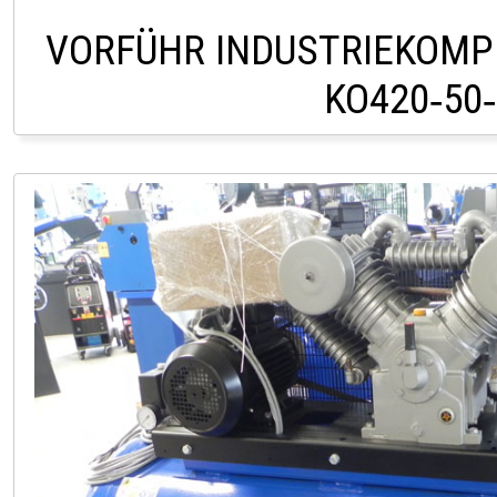
VORFÜHR INDUSTRIEKOM
KO420‑50‑
LAGER ROITHAM +43