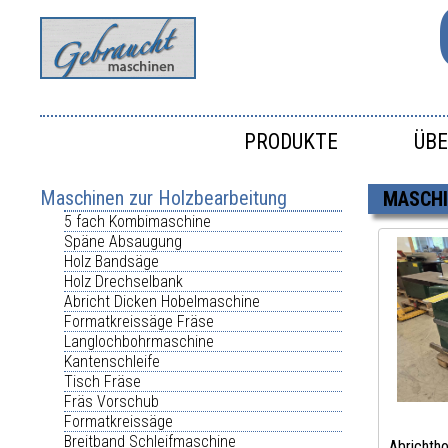
PRODUKTE
ÜBE
Maschinen zur Holzbearbeitung
MASCHI
5 fach Kombimaschine
Späne Absaugung
Holz Bandsäge
Holz Drechselbank
Abricht Dicken Hobelmaschine
Formatkreissäge Fräse
Langlochbohrmaschine
Kantenschleife
Tisch Fräse
Fräs Vorschub
Formatkreissäge
Breitband Schleifmaschine
Abrichth