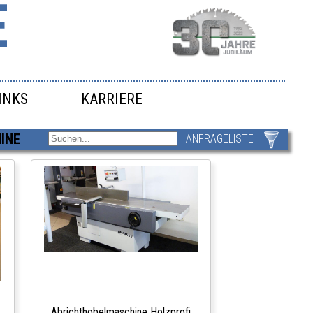
E
INKS
KARRIERE
INE
ANFRAGELISTE
Abrichthobelmaschine Holzprofi