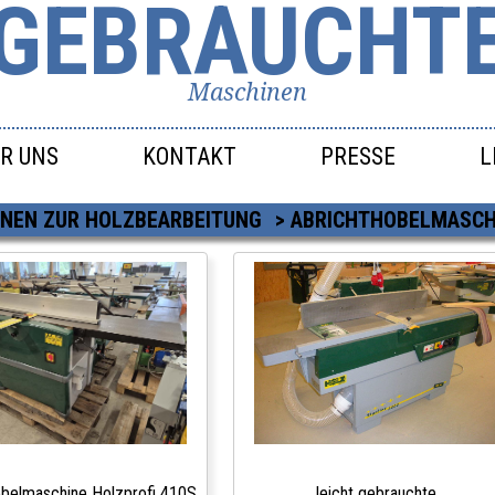
GEBRAUCHT
Maschinen
R UNS
KONTAKT
PRESSE
L
NEN ZUR HOLZBEARBEITUNG
>
ABRICHTHOBELMASCH
obelmaschine Holzprofi 410S
leicht gebrauchte