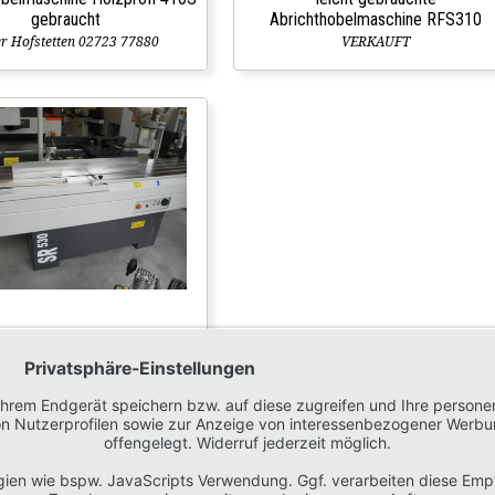
gebraucht
Abrichthobelmaschine RFS310
r Hofstetten 02723 77880
VERKAUFT
thobelmaschine Holzprofi
SR530
ger Lindach 07613/5600
1