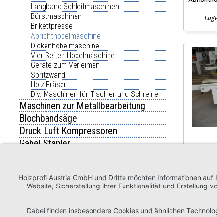
Langband Schleifmaschinen
Bürstmaschinen
Lage
Brikettpresse
Abrichthobelmaschine
Dickenhobelmaschine
Vier Seiten Hobelmaschine
Geräte zum Verleimen
Spritzwand
Holz Fräser
Div. Maschinen für Tischler und Schreiner
Maschinen zur Metallbearbeitung
Blochbandsäge
Druck Luft Kompressoren
Gabel Stapler
Abrich
Brennholzsägen
Holzspalter
La
COOKIE-EINSTELLUNGEN BEARBEITEN