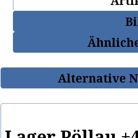
Arti
Bi
Ähnlich
Alternative 
Lager Pöllau +4