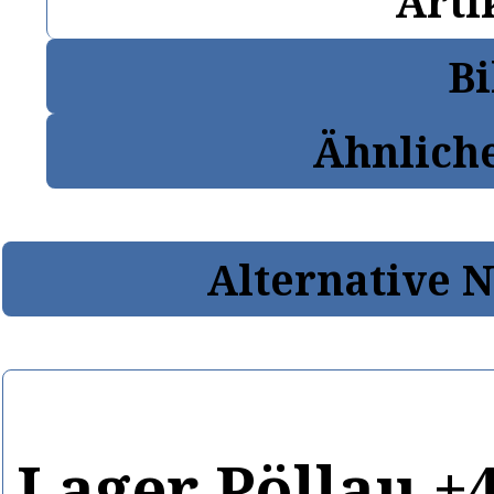
Arti
Bi
Ähnlich
Alternative 
Lager Pöllau +4