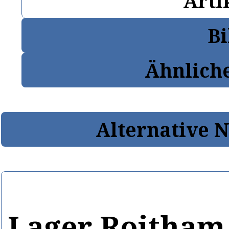
Arti
Bi
Ähnlich
Alternative 
Lager Roitham