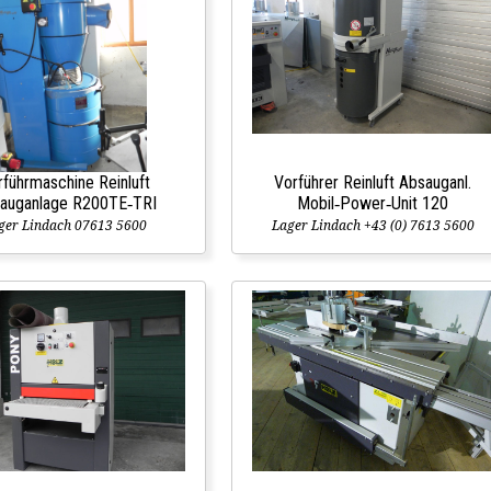
rführmaschine Reinluft
Vorführer Reinluft Absauganl.
auganlage R200TE‑TRI
Mobil‑Power‑Unit 120
ger Lindach 07613 5600
Lager Lindach +43 (0) 7613 5600