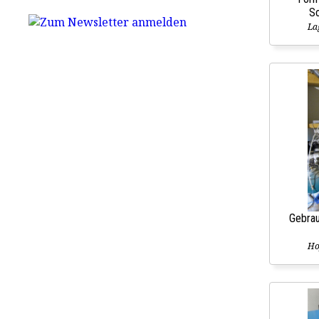
So
La
Gebra
Ho