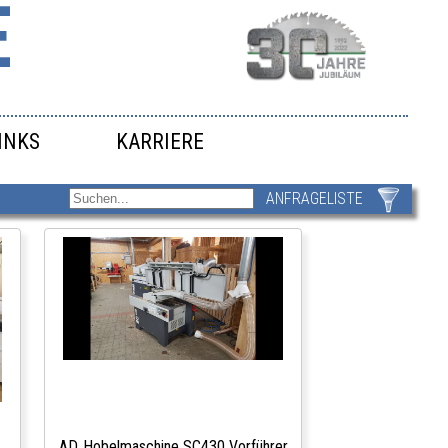
E
INKS
KARRIERE
ANFRAGELISTE
AD‑Hobelmaschine SC430 Vorführer