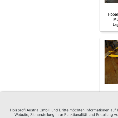
Hobel
ML
Lag
Vorf
Sc
La