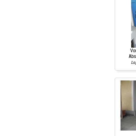
Vo
Abs
La