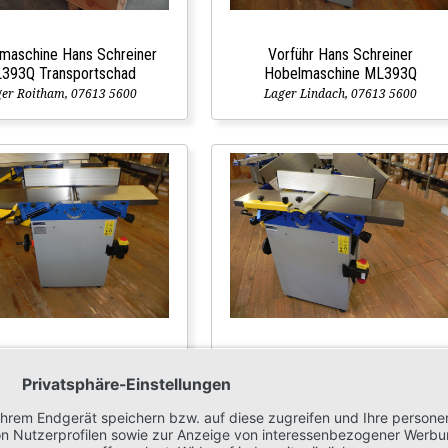
maschine Hans Schreiner
Vorführ Hans Schreiner
393Q Transportschad
Hobelmaschine ML393Q
er Roitham, 07613 5600
Lager Lindach, 07613 5600
ühr Hobelmaschine Hans
Vorführ Hobelmaschine Hans
hreiner ML 392 400V
Schreiner ML 392 400V
ger Lindach, 07613 5600
Lager Lindach, 07613 5600