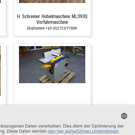
H. Schreiner Hobelmaschine ML393Q
Vorführmaschine
Hofstetten +43 (0)2723/77880
Hobelmaschine Hans Schreiner ML
392 400V Vorführer
Lager Pöllau +43(0)3335/4545