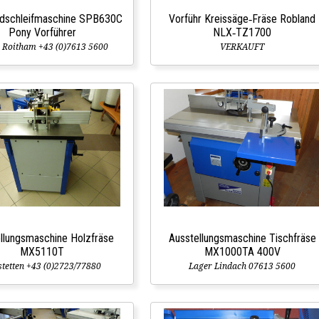
ndschleifmaschine SPB630C
Vorführ Kreissäge‑Fräse Robland
Pony Vorführer
NLX‑TZ1700
 Roitham +43 (0)7613 5600
VERKAUFT
llungsmaschine Holzfräse
Ausstellungsmaschine Tischfräse
MX5110T
MX1000TA 400V
tetten +43 (0)2723/77880
Lager Lindach 07613 5600