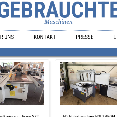
GEBRAUCHT
Maschinen
R UNS
KONTAKT
PRESSE
L
atkreissäge‑ Fräse SF2
AD‑Hobelmaschine HOLZPROFI