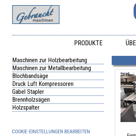
PRODUKTE
ÜBE
Maschinen zur Holzbearbeitung
Maschinen zur Metallbearbeitung
Blochbandsäge
Druck Luft Kompressoren
Gabel Stapler
Brennholzsägen
Holzspalter
COOKIE-EINSTELLUNGEN BEARBEITEN
Form