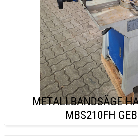
METALLBANDSÄGE HA
MBS210FH GE
HOFSTETTEN +43 2